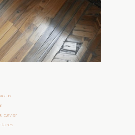
icaux
on
u clavier
ntaires