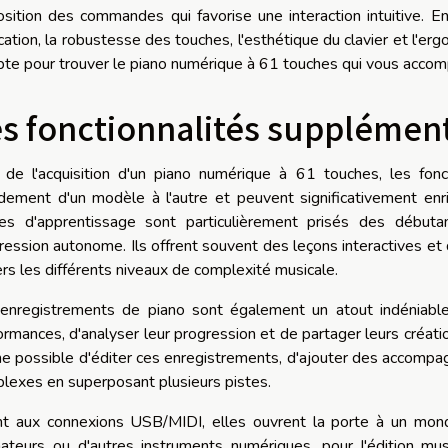
osition des commandes qui favorise une interaction intuitive. En d
ication, la robustesse des touches, l'esthétique du clavier et l'e
te pour trouver le piano numérique à 61 touches qui vous accom
s fonctionnalités supplémen
 de l'acquisition d'un piano numérique à 61 touches, les fon
dement d'un modèle à l'autre et peuvent significativement enric
s d'apprentissage sont particulièrement prisés des débuta
ression autonome. Ils offrent souvent des leçons interactives et d
ers les différents niveaux de complexité musicale.
enregistrements de piano sont également un atout indéniable.
ormances, d'analyser leur progression et de partager leurs créati
 possible d'éditer ces enregistrements, d'ajouter des accomp
lexes en superposant plusieurs pistes.
t aux connexions USB/MIDI, elles ouvrent la porte à un monde 
nateurs ou d'autres instruments numériques, pour l'édition musi