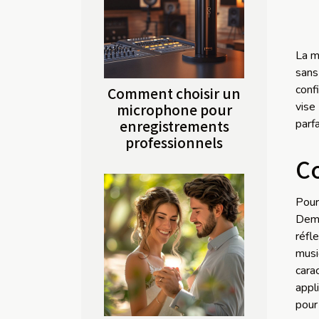
La m
sans
conf
Comment choisir un
vise
microphone pour
enregistrements
parf
professionnels
C
Pour
Dema
réfl
musi
cara
appl
pour