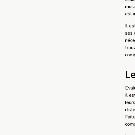
musi
est 
Il e
ses 
néce
trou
compl
Le
Eval
Il e
leur
dist
Fait
comp