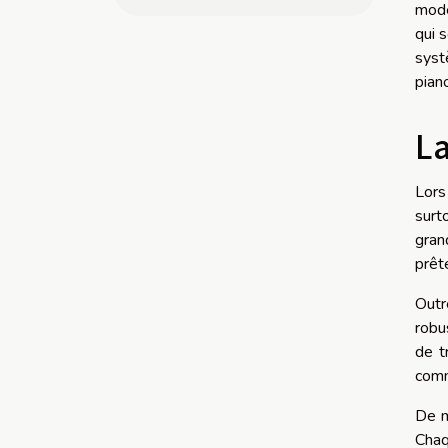
modè
qui 
syst
pian
La
Lors
surt
gran
prêt
Outr
robu
de t
comm
De m
Chaq