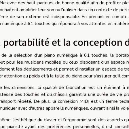
le avec des haut-parleurs de bonne qualité afin de profiter pl
souhaitent amplifier leur son ou l'utiliser dans un contexte de perf
ème de son externe est indispensable. En prenant en compte 
o numérique à 61 touches qui répondra à vos attentes en matière
 portabilité et la conception 
 de la sélection d'un piano numérique à 61 touches, la portabi
out pour les musiciens mobiles ou ceux disposant d'un espace re
dement les déplacements et permet d'installer un espace de trava
er attention au poids et à la taille du piano pour s'assurer qu'il 
e les dimensions, la qualité de fabrication est un élément à
stesse des touches et du châssis garantira une durée de vie pr
ransport répété. De plus, la connexion MIDI est un terme techn
uniquer avec d'autres appareils numériques, ouvrant ainsi la voie 
ême, l'esthétique du clavier et l'ergonomie sont des aspects qui i
ue pianiste ayant des préférences personnelles, il est conseil