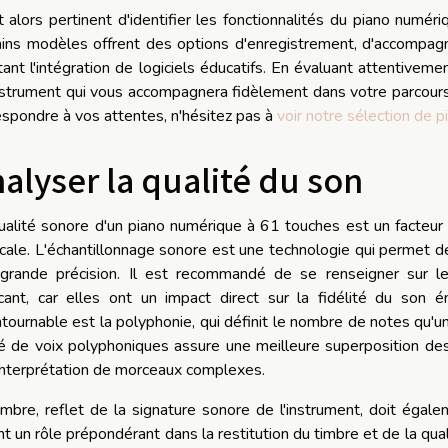
st alors pertinent d'identifier les fonctionnalités du piano numé
ains modèles offrent des options d'enregistrement, d'accompa
litant l'intégration de logiciels éducatifs. En évaluant attentive
nstrument qui vous accompagnera fidèlement dans votre parcours
espondre à vos attentes, n'hésitez pas à
voir notre sélection de 
alyser la qualité du son
ualité sonore d'un piano numérique à 61 touches est un facteur 
cale. L'échantillonnage sonore est une technologie qui permet d
grande précision. Il est recommandé de se renseigner sur le
icant, car elles ont un impact direct sur la fidélité du son é
ntournable est la polyphonie, qui définit le nombre de notes qu
é de voix polyphoniques assure une meilleure superposition des 
'interprétation de morceaux complexes.
imbre, reflet de la signature sonore de l'instrument, doit égal
nt un rôle prépondérant dans la restitution du timbre et de la quali