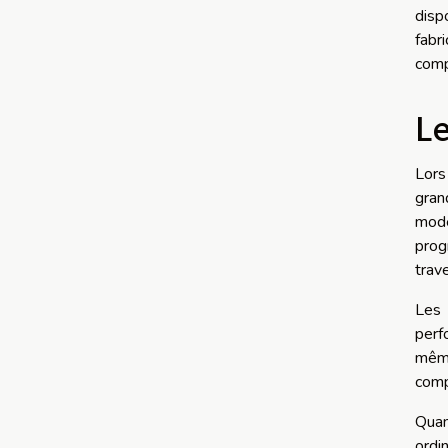
disp
fabr
comp
Le
Lors
gran
mode
prog
trav
Les 
perf
même
comp
Quan
ordi