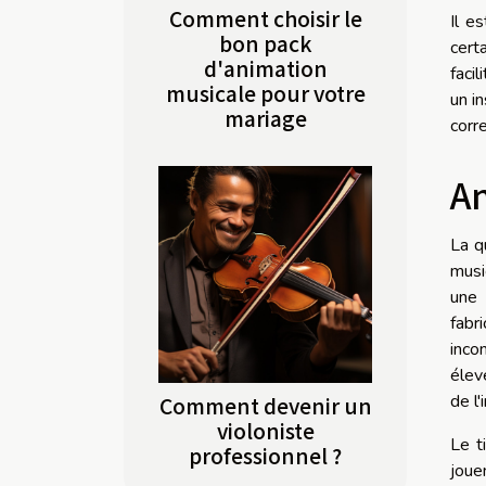
Comment choisir le
Il e
bon pack
cert
d'animation
faci
musicale pour votre
un i
mariage
corr
An
La q
musi
une 
fabr
inco
élev
de l
Comment devenir un
violoniste
Le t
professionnel ?
joue