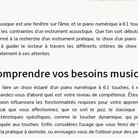
usique est une fenêtre sur l'âme, et le piano numérique à 61 touc
 les contraintes d’un instrument acoustique. Que l'on soit débu
irmé à la recherche d'un instrument pratique, le choix d’un pi
 à guider le lecteur à travers les différents critères de choi
aitement à ses attentes.
omprendre vos besoins musi
 faire un choix éclairé d'un piano numérique à 61 touches, il 
ndez-vous d'abord quel est votre niveau de compétence. Êtes-
exion influencera les fonctionnalités requises pour votre appr
cal que vous affectionnez; que ce soit le jazz, le classiqu
ctéristiques spécifiques, comme le toucher dynamique, qui 
iquée aux touches. Enfin, considérez l'usage que vous ferez de vo
 la pratique à domicile, ou envisagez-vous de l'utiliser pour des p